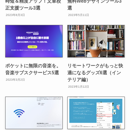
時短＆精度アップ！文章校
無料Webデザインツール3
正支援ツール3選
選
2023年8月3日
2023年5月11日
ポケットに無限の音楽を。
リモートワークがもっと快
音楽サブスクサービス5選
適になるグッズ6選（イン
テリア編）
2023年3月2日
2023年1月12日