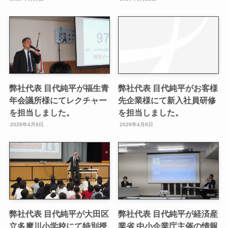
弊社代表 目代純平が福生青
弊社代表 目代純平がお客様
年会議所様にてレクチャー
先企業様にて新入社員研修
を担当しました。
を担当しました。
2026年4月9日
2026年4月6日
弊社代表 目代純平が大田区
弊社代表 目代純平が経済産
立多摩川小学校にて特別授
業省 中小企業庁主催の情報