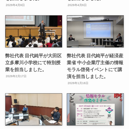
2026年4月9日
2026年4月6日
弊社代表 目代純平が大田区
弊社代表 目代純平が経済産
立多摩川小学校にて特別授
業省 中小企業庁主催の情報
業を担当しました。
モラル啓発イベントにて講
演を担当しました。
2026年2月17日
2026年1月16日