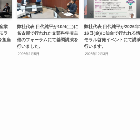
産業
弊社代表 目代純平が10/4(土)に
弊社代表 目代純平が2026年
モラ
名古屋で行われた文部科学省主
16日(金)に仙台で行われる
を担当
催のフォーラムにて基調講演を
モラル啓発イベントにて講
行いました。
行います。
2026年1月5日
2025年12月3日