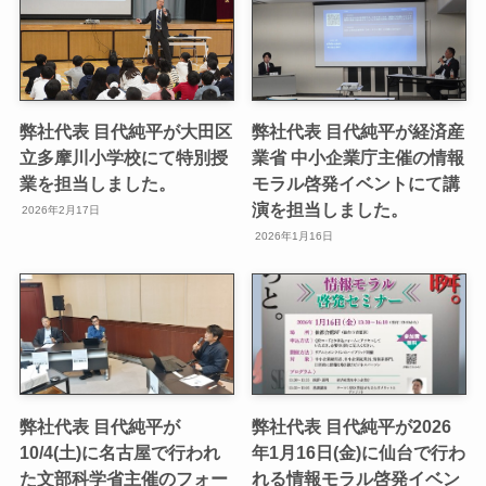
弊社代表 目代純平が大田区
弊社代表 目代純平が経済産
立多摩川小学校にて特別授
業省 中小企業庁主催の情報
業を担当しました。
モラル啓発イベントにて講
演を担当しました。
2026年2月17日
2026年1月16日
弊社代表 目代純平が
弊社代表 目代純平が2026
10/4(土)に名古屋で行われ
年1月16日(金)に仙台で行わ
た文部科学省主催のフォー
れる情報モラル啓発イベン