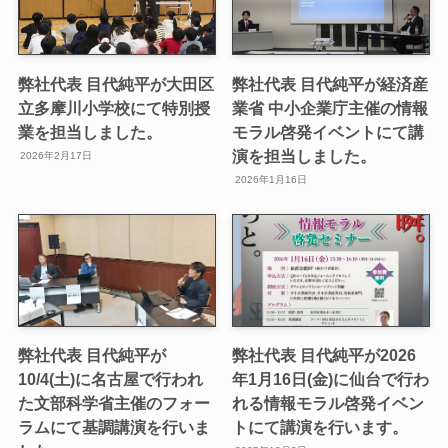
弊社代表 目代純平が大田区
弊社代表 目代純平が経済産
立多摩川小学校にて特別授
業省 中小企業庁主催の情報
業を担当しました。
モラル啓発イベントにて講
演を担当しました。
2026年2月17日
2026年1月16日
弊社代表 目代純平が
弊社代表 目代純平が2026
10/4(土)に名古屋で行われ
年1月16日(金)に仙台で行わ
た文部科学省主催のフォー
れる情報モラル啓発イベン
ラムにて基調講演を行いま
トにて講演を行います。