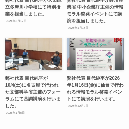
弊社代表 目代純平が大田区
弊社代表 目代純平が経済産
立多摩川小学校にて特別授
業省 中小企業庁主催の情報
業を担当しました。
モラル啓発イベントにて講
演を担当しました。
2026年2月17日
2026年1月16日
弊社代表 目代純平が
弊社代表 目代純平が2026
10/4(土)に名古屋で行われ
年1月16日(金)に仙台で行わ
た文部科学省主催のフォー
れる情報モラル啓発イベン
ラムにて基調講演を行いま
トにて講演を行います。
した。
2025年12月3日
2026年1月5日