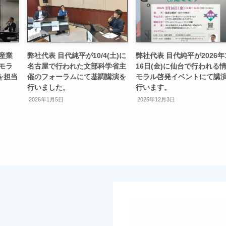
産業
弊社代表 目代純平が10/4(土)に
弊社代表 目代純平が2026年
モラ
名古屋で行われた文部科学省主
16日(金)に仙台で行われる
を担当
催のフォーラムにて基調講演を
モラル啓発イベントにて講
行いました。
行います。
2026年1月5日
2025年12月3日