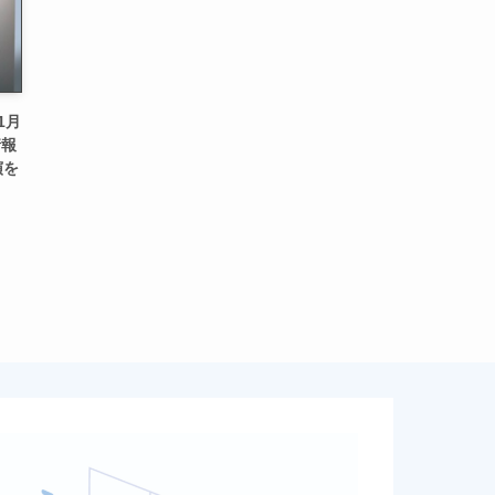
1月
情報
演を