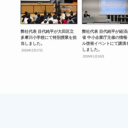
弊社代表 目代純平が大田区立
弊社代表 目代純平が経済
多摩川小学校にて特別授業を担
省 中小企業庁主催の情報
当しました。
ル啓発イベントにて講演
しました。
2026年2月17日
2026年1月16日