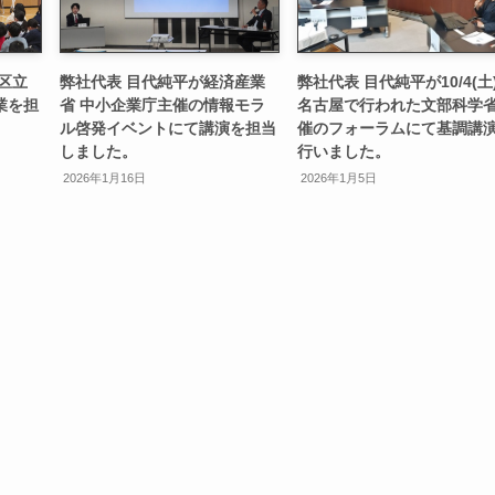
区立
弊社代表 目代純平が経済産業
弊社代表 目代純平が10/4(土
業を担
省 中小企業庁主催の情報モラ
名古屋で行われた文部科学
ル啓発イベントにて講演を担当
催のフォーラムにて基調講
しました。
行いました。
2026年1月16日
2026年1月5日