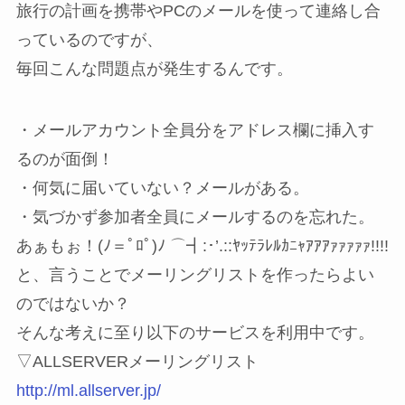
旅行の計画を携帯やPCのメールを使って連絡し合
っているのですが、
毎回こんな問題点が発生するんです。
・メールアカウント全員分をアドレス欄に挿入す
るのが面倒！
・何気に届いていない？メールがある。
・気づかず参加者全員にメールするのを忘れた。
あぁもぉ！(ﾉ＝ﾟﾛﾟ)ﾉ ⌒┫:･’.::ﾔｯﾃﾗﾚﾙｶﾆｬｱｱｱｧｧｧｧｧ!!!!
と、言うことでメーリングリストを作ったらよい
のではないか？
そんな考えに至り以下のサービスを利用中です。
▽ALLSERVERメーリングリスト
http://ml.allserver.jp/