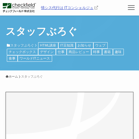
情シス代行は ITコンシェルジュ
スタッフぶろぐ
スタッフぶろぐ
HTML講座
IT豆知識
お知らせ
ウェブ
チェックボックス
デザイン
仕事
商品レビュー
時事
書籍
趣味
食事
ワールドITニュース
ホーム
スタッフぶろぐ