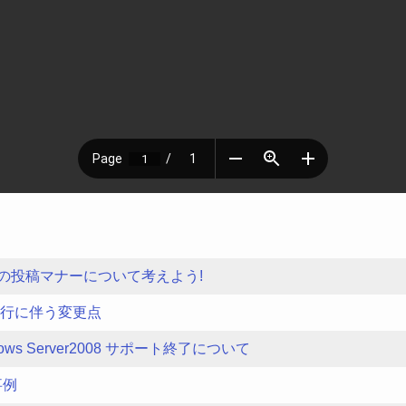
゙の投稿マナーについて考えよう!
の移行に伴う変更点
dows Server2008 サポート終了について
事例