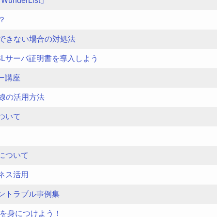
nderList」
？
できない場合の対処法
SLサーバ証明書を導入しよう
ー講座
線の活用方法
ついて
について
ネス活用
ントラブル事例集
」術を身につけよう！