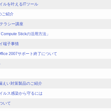
イルを叶えるITツール
neのご紹介
リテラシー講座
mpute Stickの活用方法」
イ端子事情
a、Office 2007サポート終了について
い
報漏えい対策製品のご紹介
イルス感染から守るには
ついて