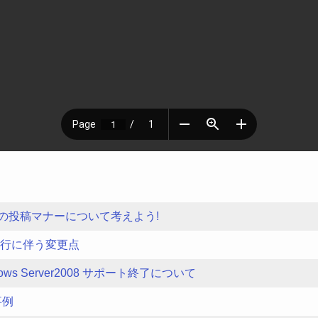
゙の投稿マナーについて考えよう!
の移行に伴う変更点
dows Server2008 サポート終了について
事例