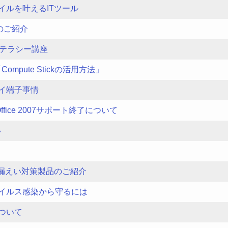
イルを叶えるITツール
neのご紹介
リテラシー講座
mpute Stickの活用方法」
イ端子事情
a、Office 2007サポート終了について
い
報漏えい対策製品のご紹介
イルス感染から守るには
ついて