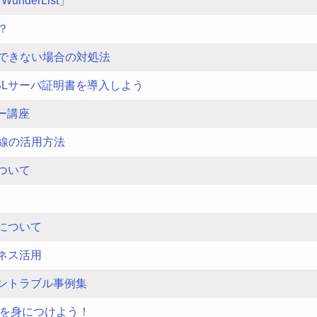
nderList」
？
できない場合の対処法
SLサーバ証明書を導入しよう
ー講座
線の活用方法
ついて
について
ネス活用
ントラブル事例集
」術を身につけよう！